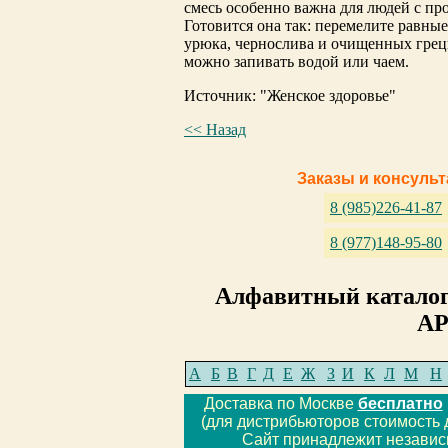
смесь особенно важна для людей с пр
Готовится она так: перемелите равны
урюка, чернослива и очищенных грец
можно запивать водой или чаем.
Источник: "Женское здоровье"
<< Назад
Заказы и консуль
8 (985)226-41-87
8 (977)148-95-80
Алфавитный каталог
АР
А
Б
В
Г
Д
Е
Ж
З
И
К
Л
М
Н
Доставка по Москве
бесплатно
(для дистрибьюторов стоимость 
Сайт принадлежит незави