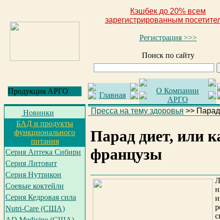
Кэшбек до 20% всем
зарегистрированным посетите
Регистрация >>>
Поиск по сайту
О Компании
Продукция АРГО
Главная
АРГО
Пресса на тему здоровья
>>
Парад
Новинки
БАД и продукты
Парад диет, или к
функционального
питания
французы
Серия Аптека Сибири
Серия Литовит
Серия Нутрикон
Л
Соевые коктейли
н
Серия Кедровая сила
и
р
Nutri-Care (США)
с
AD Medicine (США)