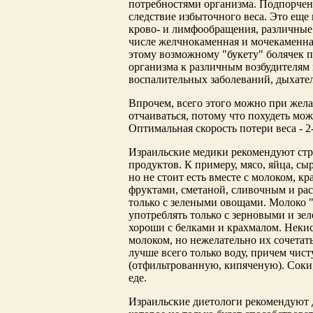
потребностями организма. Подпорченн
следствие избыточного веса. Это еще
крово- и лимфообращения, различные
числе желчнокаменная и мочекаменна
этому возможному "букету" болячек 
организма к различным возбудителям
воспалительных заболеваний, дыхате
Впрочем, всего этого можно при жела
отчаиваться, потому что похудеть мож
Оптимальная скорость потери веса - 2
Израильские медики рекомендуют стр
продуктов. К примеру, мясо, яйца, с
но не стоит есть вместе с молоком, 
фруктами, сметаной, сливочным и рас
только с зелеными овощами. Молоко 
употреблять только с зерновыми и з
хороши с белками и крахмалом. Некис
молоком, но нежелательно их сочетат
лучше всего только воду, причем чис
(отфильтрованную, кипяченую). Соки,
еде.
Израильские диетологи рекомендуют 