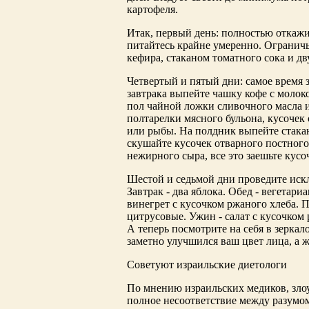
картофеля.
Итак, первый день: полностью откажи
питайтесь крайне умеренно. Огранич
кефира, стаканом томатного сока и д
Четвертый и пятый дни: самое время 
завтрака выпейте чашку кофе с молоко
пол чайной ложки сливочного масла и
полтарелки мясного бульона, кусочек
или рыбы. На полдник выпейте стакан
скушайте кусочек отварного постного 
нежирного сыра, все это заешьте кусо
Шестой и седьмой дни проведите иск
Завтрак - два яблока. Обед - вегетари
винегрет с кусочком ржаного хлеба. 
цитрусовые. Ужин - салат с кусочком 
А теперь посмотрите на себя в зерка
заметно улучшился ваш цвет лица, а 
Советуют израильские диетологи
По мнению израильских медиков, злоу
полное несоответствие между разумом