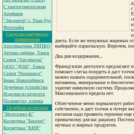
д
С пантогематогеном
с
Апифарм
Е
с
"Эм-центр",г. Улан-Удэ
к
Фитолайн
о
Средства наружного
п
применения
диета. Если же ненужных жировых о
Аппликаторы ЛЯПКО
выбирайте израильскую. Впрочем, пос
Аптека сибири, Томск
Два дня воздержания...
Серия "Арговасна"
Французские
диетологи предлагают н
ООО "ДОН", Томск
поможет слегка похудеть и даст толчо
Серия "Рициниол"
можно назвать оздоровительной, поск
Биакс Новосибирск
витамины, минеральные и биологичес
Лечебные устройства
укрепят иммунную систему. Продолжи
Максимального предела нет.
Изделия из шунгита
Полимедэл, пленка
Облегченное меню нормализует работ
Целебная косметика
собственно, и дает толчок к потере в
"Интеллект-К"
питания надо проявить терпение еще 
привычному для вас рациону. Постеп
Косметика "Биолит"
мучных и жирных продуктов.
Косметика "КИЯ"