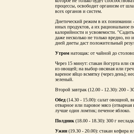
которое не только будет способствов
процессы, освободит организм от шл
всех органов и систем.
Диетический режим в их понимании - 
иных продуктов, а их рациональное п
калорийности и усвояемости. "Садить
даже несколько не только вредно, но 
дней диеты даст положительный резул
Утром
натощак: от чайной до столов
Через 15 минут: стакан йогурта или с
из овощей; на выбор овсяная или гречн
вареное яйцо всмятку (через день); н
зеленый.
Второй завтрак (12.00 - 12.30): 200 - 
Обед
(14.30 - 15.00): салат овощной,
отварное или паровое мясо (отварная 
лучше один ломтик; печеное яблоко.
Полдник
(18.00 - 18.30): 300 г несла
Ужин
(19.30 - 20.00): стакан кефира 