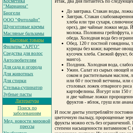
Косметика
Итак, два дня питайтесь по следующе
"Марианна"
До завтрака.
Стакан воды, ложк
Биогели
Завтрак
. Стакан слабозаваренног
ООО "Фитолайн"
хлеба или три сухаря, сливочно
Шунгитовые кремы
орех), две чайные ложки меда. 
молока. Половина грейпфрута, и
Масляные бальзамы
обеда. Холодная вода без огран
Бытовые товары
Обед.
120 г постной говядины, 
Фильтры "АРГО"
курицы без кожи; вареные овощ
Средства для волос
кусочек хлеба. Свежий фрукт, б
манго).
Автолюбителям
Полдник
. Холодная вода, слабо
Для сада и огорода
Ужин.
Салат из сырых овощей 
Для животных
соком и растительным маслом, 
Для стирки
или 60 г постной ветчины, или 
столовых ложек отварного риса
Cтелька-супинатор
картофелины. Йогурт или 150 г
Зубные пасты
и две чайные ложки пророщенн
Литература
фруктов - яблок, груш или анана
Поиск по
И после диеты употребляйте постоян
заболеваниям
цветочную пыльцу, пророщенные зер
Мед. новости мировой
фрукты можно есть без ограничений.
прессы
степени насыщенности витамином С 