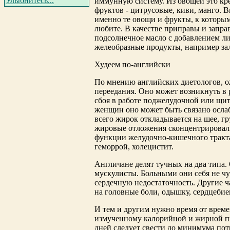
Улыбнитесь...
иммунную систему. Из овощей это крес
фруктов - цитрусовые, киви, манго. 
именно те овощи и фрукты, к которы
любите. В качестве приправы и запра
подсолнечное масло с добавлением ли
желеобразные продукты, например за
Худеем по-английски
По мнению английских диетологов, ож
переедания. Оно может возникнуть в 
сбоя в работе поджелудочной или щит
женщин оно может быть связано осл
всего жирок откладывается на шее, гр
жировые отложения сконцентрировали
функции желудочно-кишечного тракта
геморрой, холецистит.
Англичане делят тучных на два типа.
мускулисты. Больными они себя не чу
сердечную недостаточность. Другие 
на головные боли, одышку, сердцебие
И тем и другим нужно время от време
измученному калорийной и жирной пи
дней следует свести до минимума потр