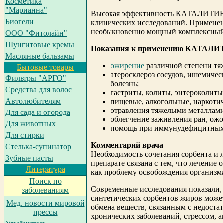
Косметика
"Марианна"
Высокая эффективность КАТАЛИТИНА
Биогели
клинических исследований. Приме
необыкновенно мощный комплексный
ООО "Фитолайн"
Шунгитовые кремы
Показания к применению КАТАЛИ
Масляные бальзамы
ожирение
различной степени тя
Бытовые товары
атеросклероз сосудов, ишемичес
Фильтры "АРГО"
болезнь;
Средства для волос
гастриты, колиты, энтероколиты
Автолюбителям
пищевые, алкогольные, наркотич
отравления тяжелыми металлами
Для сада и огорода
облегчение заживления ран, ожо
Для животных
помощь при иммунудефицитных 
Для стирки
Комментарий врача
Cтелька-супинатор
Необходимость сочетания сорбента и 
Зубные пасты
препарате связана с тем, что лечение
Литература
как проблему освобождения организма
Поиск по
Современные исследования показали, 
заболеваниям
синтетических сорбентов жиров може
Мед. новости мировой
обмена веществ, связанным с недоста
прессы
хронических заболеваний, стрессом, 