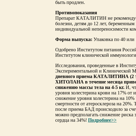
быть продлен.
Противопоказания
Препарат КАТАЛИТИН не рекомендуе
болезни, детям до 12 лет, беременны
индивидуальной непереносимости ком
Форма выпуска:
Упаковка по 40 или 
Одобрено Институтом питания Россий
Институтом клинической иммуноло
И
сследования, проведенные в Инсти
Экспериментальной и Клинической М
дневного приема КАТАЛИТИНА (2 таб
ХИТОЛАНА в течение месяца привод
снижению массы тела на 4-5 кг.
И, чт
уровня холестерина крови на 17% от и
снижение уровня холестерина на 10% 
смертности от атеросклероза на 20%. 
после приема БАД происходило за счет
можно предполагать снижение риска 
сердца на 34%!
Подробнее>>