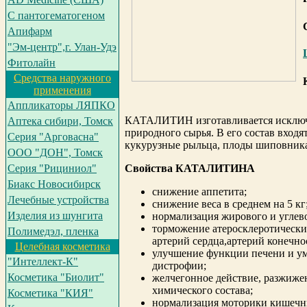
С пантогематогеном
Апифарм
"Эм-центр",г. Улан-Удэ
Фитолайн
Средства наружного
применения
Аппликаторы ЛЯПКО
КАТАЛИТИН
изготавливается исклю
Аптека сибири, Томск
природного сырья. В его состав входят
Серия "Арговасна"
кукурузные рыльца, плоды шиповник
ООО "ДОН", Томск
Серия "Рициниол"
Свойства КАТАЛИТИНА
Биакс Новосибирск
снижение аппетита;
Лечебные устройства
снижение веса в среднем на 5 кг
Изделия из шунгита
нормализация жирового и углев
торможение атеросклеротически
Полимедэл, пленка
артерий сердца,артерий конечно
Целебная косметика
улучшение функции печени и у
"Интеллект-К"
дистрофии;
Косметика "Биолит"
желчегонное действие, разжиже
химического состава;
Косметика "КИЯ"
нормализация моторики кишечн