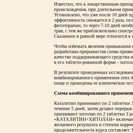
Известно, что к лекарственным препар
происхождения, при длительном прим
Установлено, что уже после 10 дней 
эффективность снижается в 2 раза, п
фитотерапии, то через 7-10 дней необ
трав, с тем же приблизительно спект
Сказанное в равной мере относится к 
Чтобы избежать явления привыкания 
разработана прерывистая схема приме
качестве поддерживающего средства 
в его таблети-рованной форме - хитол
В результате проведенных исследован
комбинированного применения этих б
пище и проведены ее клинические ис
Схема комбинированного приме
Каталитин принимают по 2 таблетки 3 
течение 5 дней, затем делают перерыв
принимают хитолан по 2 таблетки 3 ра
«КАТАЛИТИН+ХИТОЛАН» включает 4 ц
желаемого результата и степени корре
продолжительность курса составляет 