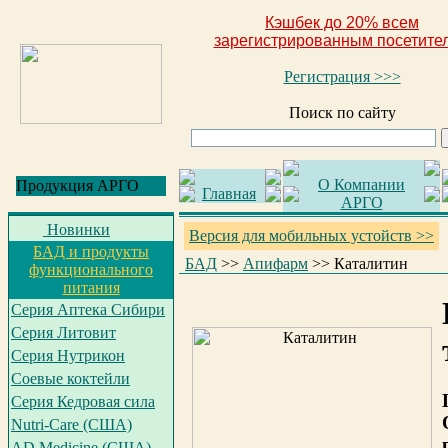
Кэшбек до 20% всем
зарегистрированным посетите
Регистрация >>>
Поиск по сайту
О Компании
Продукция АРГО
Главная
АРГО
Новинки
Версия для мобильных устойств >>
БАД и продукты
БАД
>>
Апифарм
>>
Каталитин
функционального
питания
Серия Аптека Сибири
Серия Литовит
Серия Нутрикон
Соевые коктейли
Серия Кедровая сила
Nutri-Care (США)
AD Medicine (США)