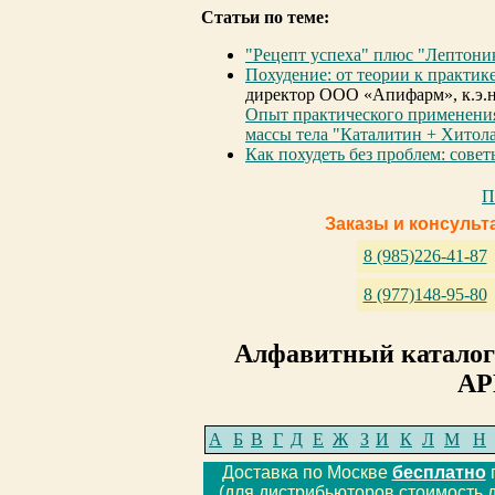
Статьи по теме:
"Рецепт успеха" плюс "Лептоник
Похудение: от теории к практике
директор ООО «Апифарм», к.э.н
Опыт практического применени
массы тела "Каталитин + Хитол
Как похудеть без проблем: сове
П
Заказы и консульт
8 (985)226-41-87
8 (977)148-95-80
Алфавитный каталог
АР
А
Б
В
Г
Д
Е
Ж
З
И
К
Л
М
Н
Доставка по Москве
бесплатно
п
(для дистрибьюторов стоимость д