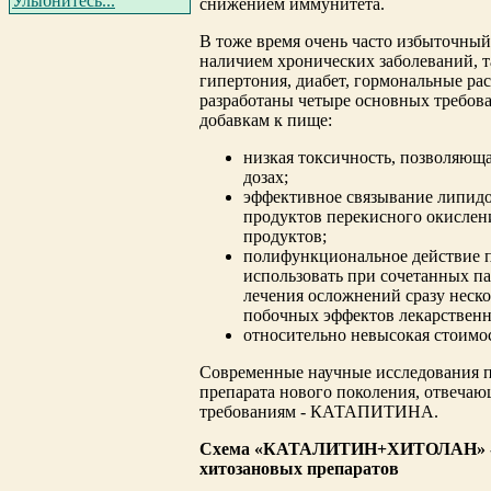
Улыбнитесь...
снижением иммунитета.
В тоже время очень часто избыточный 
наличием хронических заболеваний, т
гипертония, диабет, гормональные ра
разработаны четыре основных требов
добавкам к пище:
низкая токсичность, позволяюща
дозах;
эффективное связывание липидо
продуктов перекисного окислен
продуктов;
полифункциональное действие п
использовать при сочетанных па
лечения осложнений сразу неск
побочных эффектов лекарственн
относительно невысокая стоимост
Современные научные исследования п
препарата нового поколения, отвеча
требованиям -
КАТАПИТИНА.
Схема «КАТАЛИТИН+ХИТОЛАН» - н
хитозановых препаратов