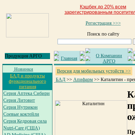
Кэшбек до 20% всем
зарегистрированным посетите
Регистрация >>>
Поиск по сайту
О Компании
Продукция АРГО
Главная
АРГО
Новинки
Версия для мобильных устойств >>
БАД и продукты
БАД
>>
Апифарм
>>
Каталитин - пре
функционального
питания
К
Серия Аптека Сибири
Серия Литовит
п
Серия Нутрикон
о
Соевые коктейли
Серия Кедровая сила
Nutri-Care (США)
Пр
AD Medicine (США)