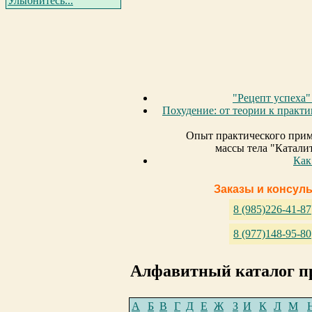
Улыбнитесь...
"Рецепт успеха"
Похудение: от теории к практи
Опыт практического при
массы тела "Катали
Как
Заказы и консул
8 (985)226-41-87
8 (977)148-95-80
Алфавитный каталог п
А
Б
В
Г
Д
Е
Ж
З
И
К
Л
М