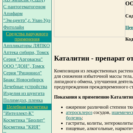
ОО
С пантогематогеном
Апифарм
Сод
"Эм-центр",г. Улан-Удэ
Фитолайн
Це
Средства наружного
применения
Код
Аппликаторы ЛЯПКО
Аптека сибири, Томск
Каталитин - препарат о
Серия "Арговасна"
ООО "ДОН", Томск
Композиция из лекарственных растени
Серия "Рициниол"
для снижения избыточной массы тела,
Биакс Новосибирск
липидного обмена, улучшения деятел
Лечебные устройства
предупреждения преждевременного ст
Изделия из шунгита
Показания к применению Каталити
Полимедэл, пленка
Целебная косметика
ожирение различной степени тя
атеросклероз
сосудов,
ишемическ
"Интеллект-К"
болезнь
;
Косметика "Биолит"
гастриты, колиты, энтероколиты
Косметика "КИЯ"
пищевые, алкогольные, наркотич