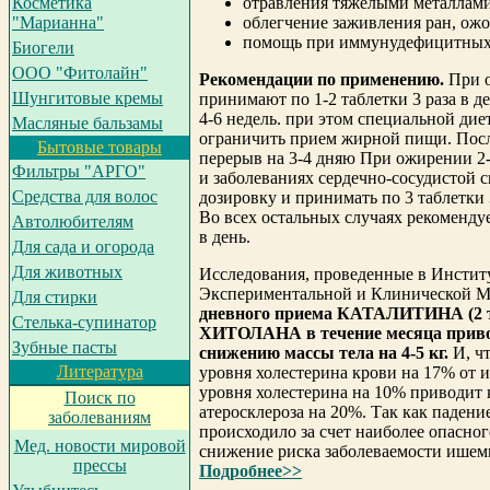
отравления тяжелыми металлами
Косметика
облегчение заживления ран, ожо
"Марианна"
помощь при иммунудефицитных 
Биогели
ООО "Фитолайн"
Рекомендации по применению.
При о
Шунгитовые кремы
принимают по 1-2 таблетки 3 раза в ден
4-6 недель. при этом специальной дие
Масляные бальзамы
ограничить прием жирной пищи. Посл
Бытовые товары
перерыв на 3-4 дняю При ожирении 2-
Фильтры "АРГО"
и заболеваниях сердечно-сосудистой 
Средства для волос
дозировку и принимать по 3 таблетки 3
Во всех остальных случаях рекомендуе
Автолюбителям
в день.
Для сада и огорода
Для животных
И
сследования, проведенные в Инсти
Экспериментальной и Клинической М
Для стирки
дневного приема КАТАЛИТИНА (2 таб
Cтелька-супинатор
ХИТОЛАНА в течение месяца привод
Зубные пасты
снижению массы тела на 4-5 кг.
И, чт
Литература
уровня холестерина крови на 17% от 
уровня холестерина на 10% приводит 
Поиск по
атеросклероза на 20%. Так как паден
заболеваниям
происходило за счет наиболее опасног
Мед. новости мировой
снижение риска заболеваемости ишем
прессы
Подробнее>>