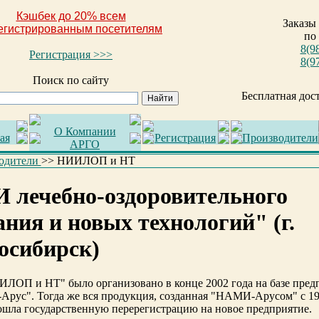
Кэшбек до 20% всем
Заказы
егистрированным посетителям
по
8(9
Регистрация >>>
8(9
Поиск по сайту
Бесплатная дос
О Компании
ая
Регистрация
Производители
АРГО
одители
>>
НИИЛОП и НТ
 лечебно-оздоровительного
ания и новых технологий" (г.
осибирск)
ИИЛОП и НТ"
было организовано в конце 2002 года на базе пред
Арус".
Тогда же вся продукция, созданная "НAMИ-Арусом" с 1
ошла государственную перерегистрацию на новое предприятие.