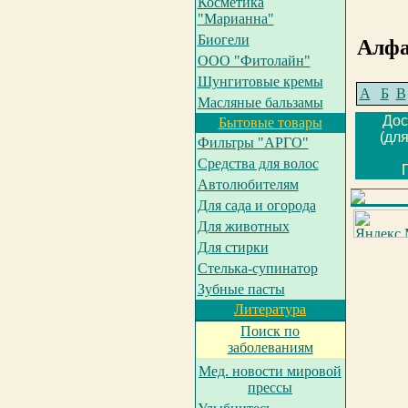
Косметика
"Марианна"
Биогели
Алфа
ООО "Фитолайн"
Шунгитовые кремы
А
Б
В
Масляные бальзамы
Дос
Бытовые товары
(дл
Фильтры "АРГО"
Средства для волос
Автолюбителям
Для сада и огорода
Для животных
Для стирки
Cтелька-супинатор
Зубные пасты
Литература
Поиск по
заболеваниям
Мед. новости мировой
прессы