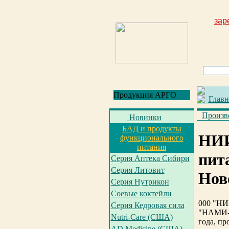
зар
Продукция АРГО
Главн
Произв
Новинки
БАД и продукты
НИИ
функционального
питания
пит
Серия Аптека Сибири
Серия Литовит
Нов
Серия Нутрикон
Соевые коктейли
000 "Н
Серия Кедровая сила
"НАМИ-
Nutri-Care (США)
года, пр
AD Medicine (США)