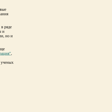
рвые
вания
 в ряде
ы и
и, но и
еще
рация"
,
 ученых