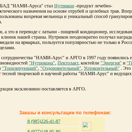
 БАД "НАМИ-Аруса" стал
Нутрикон
-продукт лечебно-
тического назначения на основе отрубей и целебных трав. Впе
пользованы вихревая мельница и уникальный способ гранулиро
.
, а это в переводе с латыни - пищевой кондиционер, исследован
 клиник нашей страны. Нутрикон неоднократно получал наград
медали на ярмарках, пользуется популярностью не только в Росси
еделами.
а сотрудничества
"НАМИ-Арус"
и
АРГО
в 1997 году появились 
азновидностей
"Нутрикона"
,
Пектолакт
, коктейли
"Энергия"
и
"Г
и
"Тонизирующий"
,
"Оздоровительный"
,
Успокоительный"
. Это
ат тесной творческой и научной работы "НАМИ-Арус" и ведущих
дукция эксклюзивно поставляется в
АРГО.
Заказы и консультации по телефонам:
8 (985)226-41-87
8 (977)148-95-80