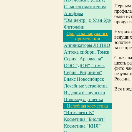
Первым
С пантогематогеном
профилак
Апифарм
были ис
"Эм-центр",г. Улан-Удэ
продукта
Фитолайн
Нутрикон
Средства наружного
ведущих
применения
золотые 
Аппликаторы ЛЯПКО
за ее пр
Аптека сибири, Томск
С начал
Серия "Арговасна"
шесть р
ООО "ДОН", Томск
фито-ча
Серия "Рициниол"
результ
России.
Биакс Новосибирск
Лечебные устройства
Вся про
Изделия из шунгита
Полимедэл, пленка
Целебная косметика
"Интеллект-К"
Косметика "Биолит"
Косметика "КИЯ"