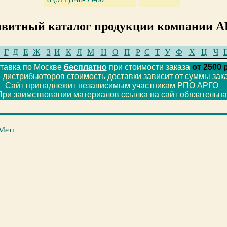
витный каталог продукции компании А
Г
Д
Е
Ж
З
И
К
Л
М
Н
О
П
Р
С
Т
У
Ф
Х
Ц
Ч
тавка по Москве
бесплатно
при стоимости заказа
от 2500 
я дистрибьюторов стоимость доставки зависит от суммы зак
Сайт принадлежит независимым участникам РПО АРГО
При заимствовании материалов ссылка на сайт обязательна