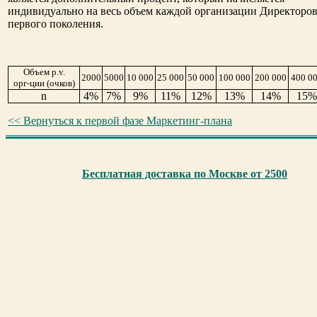
индивидуально на весь объем каждой организации Директоро
первого поколения.
Объем p.v.
2000
5000
10 000
25 000
50 000
100 000
200 000
400 0
орг-ции (очков)
n
4%
7%
9%
11%
12%
13%
14%
15%
<< Вернуться к первой фазе Маркетинг-плана
Бесплатная доставка по Москве от 2500