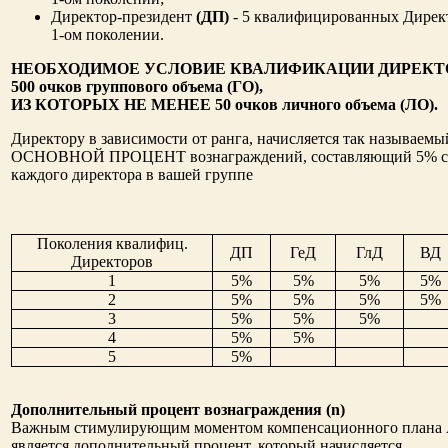
Директор-президент
(ДП)
- 5 квалифицированных Дирек
1-ом поколении.
НЕОБХОДИМОЕ УСЛОВИЕ КВАЛИФИКАЦИИ ДИРЕКТ
500 очков группового объема (ГО),
ИЗ КОТОРЫХ НЕ МЕНЕЕ 50 очков личного объема (ЛО).
Директору в зависимости от ранга, начисляется так называемы
ОСНОВНОЙ ПРОЦЕНТ вознаграждений, составляющий 5% с
каждого директора в вашей группе
Поколения квалифиц.
ДП
ГеД
ГлД
ВД
Директоров
1
5%
5%
5%
5%
2
5%
5%
5%
5%
3
5%
5%
5%
4
5%
5%
5
5%
Дополнительный процент вознаграждения (n)
Важным стимулирующим моментом компенсационного плана
является дополнительный процент, который начисляется