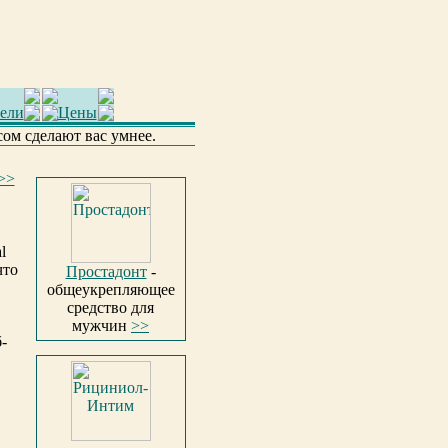
ели
Цены
сом cделают вас умнее.
>>
l
что
Простадонт
-
общеукрепляющее
средство для
мужчин
>>
-