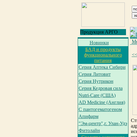
Продукция АРГО
Ме
Новинки
БАД и продукты
<
функционального
питания
Серия Аптека Сибири
Серия Литовит
Серия Нутрикон
Серия Кедровая сила
Nutri-Care (США)
AD Medicine (Англия)
С пантогематогеном
Апифарм
Ст
"Эм-центр",г. Улан-Удэ
ад
Фитолайн
ис
ис