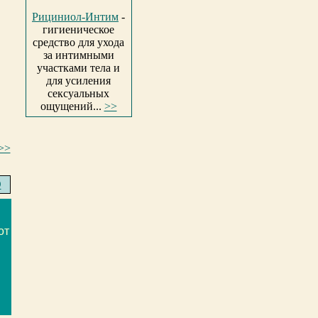
Рициниол-Интим
-
гигиеническое
средство для ухода
за интимными
участками тела и
для усиления
сексуальных
ощущений...
>>
>>
Э
:
от