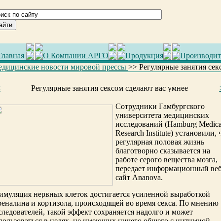
Главная
О Компании АРГО
Продукция
Производит
дицинские новости мировой прессы
>> Регулярные занятия сек
<
Регулярные занятия сексом cделают вас умнее
Сотрудники Гамбургского
университета медицинских
исследований (Hamburg Medica
Research Institute) установили, 
регулярная половая жизнь
благотворно сказывается на
работе серого вещества мозга,
передает информационный веб
сайт Ananova.
имуляция нервных клеток достигается усиленной выработкой
реналина и кортизола, происходящей во время секса. По мнению
следователей, такой эффект сохраняется надолго и может
пользоваться в целях, не имеющих ничего общего с интимной