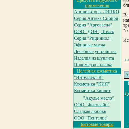
Средства наружного
бл
применения
Аппликаторы ЛЯПКО
Ве
Серия Аптека Сибири
на
Серия "Арговасна"
тр
"г
ООО "ДОН", Томск
Серия "Рициниол"
Ис
Эфирные масла
Лечебные устройства
Изделия из шунгита
<
Полимедэл, пленка
Целебная косметика
А
"Интеллект-К"
Косметика "КИЯ"
Косметика Биолит
Д
"Акулье масло"
ООО "Фитолайн"
Сладкая любовь
ООО "Пенталис"
Бытовые товары