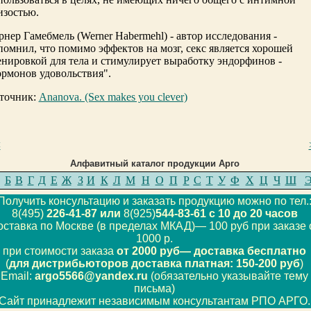
изостью.
рнер Гамебмель (Werner Habermehl) - автор исследования -
помнил, что помимо эффектов на мозг, секс является хорошей
енировкой для тела и стимулирует выработку эндорфинов -
ормонов удовольствия".
точник:
Ananova. (Sex makes you clever)
<
Алфавитный каталог продукции Арго
Б
В
Г
Д
Е
Ж
З
И
К
Л
М
Н
О
П
Р
С
Т
У
Ф
Х
Ц
Ч
Ш
Получить консультацию и заказать продукцию можно по тел.
8(495)
226-41-87 или
8(925)
544-83-61 с 10 до 20 часов
оставка по Москве (в пределах МКАД)— 100 руб при заказе 
1000 р.
при стоимости заказа
от 2000 руб— доставка бесплатно
(
для дистрибьюторов доставка платная: 150-200 руб
)
Email:
argo5566@yandex.ru
(обязательно указывайте тему
письма)
Сайт принадлежит независимым консультантам РПО АРГО.