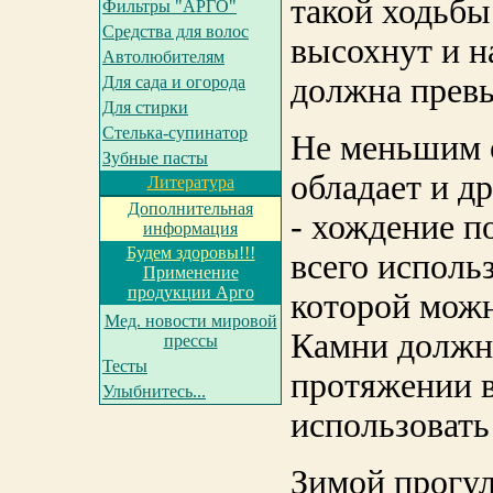
такой ходьбы 
Фильтры "АРГО"
Средства для волос
высохнут и н
Автолюбителям
должна превы
Для сада и огорода
Для стирки
Cтелька-супинатор
Не меньшим 
Зубные пасты
обладает и д
Литература
Дополнительная
- хождение 
информация
Будем здоровы!!!
всего исполь
Применение
продукции Арго
которой можн
Мед. новости мировой
Камни должн
прессы
Тесты
протяжении в
Улыбнитесь...
использовать
Зимой прогу