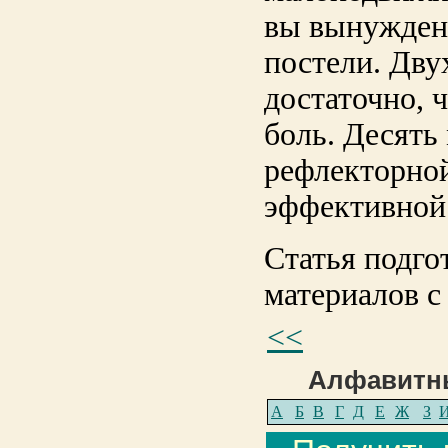
вы вынуждены
постели. Дву
достаточно, 
боль. Десять
рефлекторно
эффективной
Статья подго
материалов с 
<<
Алфавитны
А
Б
В
Г
Д
Е
Ж
З