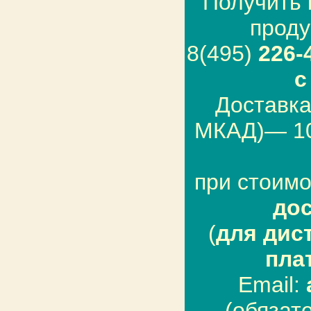
Получить 
проду
8(495)
226-
с
Доставка
МКАД)— 100
при стоимо
дос
(
для дис
пла
Email:
(обязат