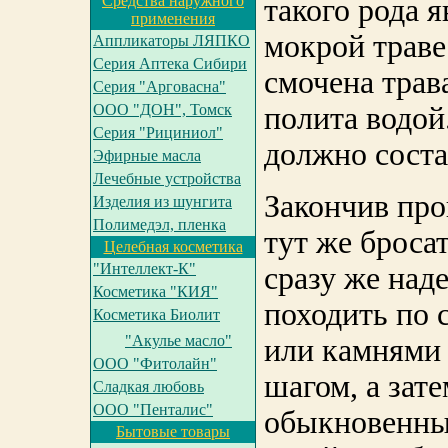
Средства наружного
такого рода 
применения
мокрой траве
Аппликаторы ЛЯПКО
Серия Аптека Сибири
смочена трав
Серия "Арговасна"
ООО "ДОН", Томск
полита водой
Серия "Рициниол"
должно соста
Эфирные масла
Лечебные устройства
Закончив прог
Изделия из шунгита
Полимедэл, пленка
тут же броса
Целебная косметика
"Интеллект-К"
сразу же над
Косметика "КИЯ"
походить по 
Косметика Биолит
"Акулье масло"
или камнями
ООО "Фитолайн"
шагом, а зат
Сладкая любовь
ООО "Пенталис"
обыкновенны
Бытовые товары