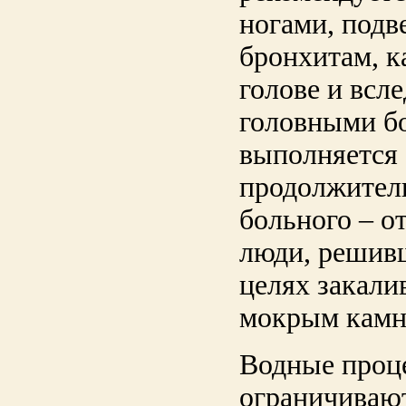
ногами, под
бронхитам, к
голове и всл
головными бо
выполняется 
продолжитель
больного – о
люди, решивш
целях закали
мокрым камн
Водные проце
ограничивают