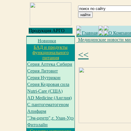
Продукция АРГО
Главная
О Компан
Медицинские новости ми
Новинки
БАД и продукты
<<
функционального
питания
Серия Аптека Сибири
Серия Литовит
Серия Нутрикон
Серия Кедровая сила
Nutri-Care (США)
AD Medicine (Англия)
С пантогематогеном
Апифарм
"Эм-центр",г. Улан-Удэ
Фитолайн