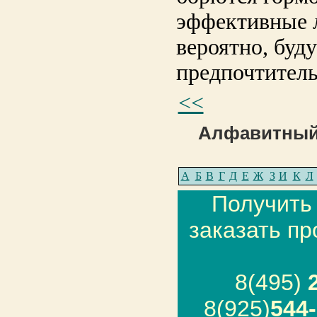
эффективные л
вероятно, буду
предпочтител
<<
Алфавитный 
А
Б
В
Г
Д
Е
Ж
З
И
К
Л
Получить
заказать п
8(495)
8(925)
544-