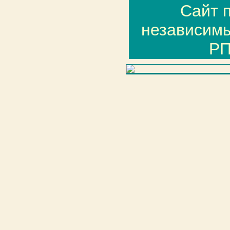
Сайт 
независим
РП