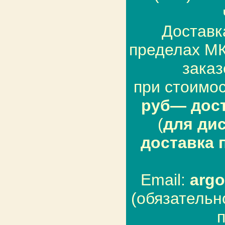
Доставк
пределах М
заказ
при стоимос
руб— дост
(
для ди
доставка 
Email:
arg
(обязательн