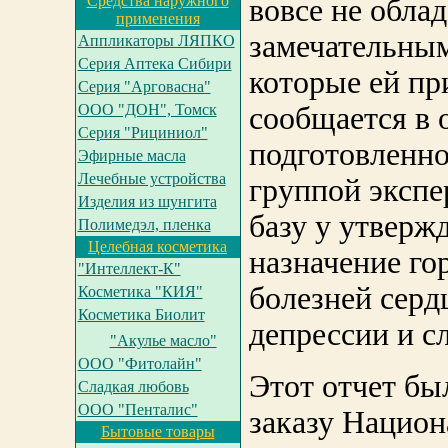
Средства наружного
вовсе не облад
применения
замечательным
Аппликаторы ЛЯПКО
Серия Аптека Сибири
которые ей пр
Серия "Арговасна"
ООО "ДОН", Томск
сообщается в о
Серия "Рициниол"
подготовленн
Эфирные масла
Лечебные устройства
группой экспе
Изделия из шунгита
базу у утвержд
Полимедэл, пленка
Целебная косметика
назначение го
"Интеллект-К"
болезней серд
Косметика "КИЯ"
Косметика Биолит
депрессии и сл
"Акулье масло"
ООО "Фитолайн"
Этот отчет бы
Сладкая любовь
ООО "Пенталис"
заказу Национ
Бытовые товары