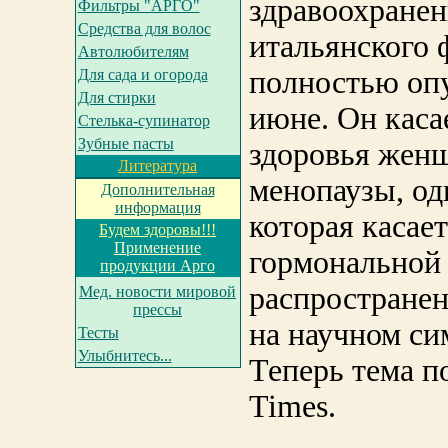
здравоохранен
Фильтры "АРГО"
Средства для волос
итальянского 
Автолюбителям
полностью опу
Для сада и огорода
Для стирки
июне. Он каса
Cтелька-супинатор
Зубные пасты
здоровья женщ
Литература
менопаузы, одн
Дополнительная
информация
которая касае
Будем здоровы!!!
Применение
гормональной 
продукции Арго
распространен
Мед. новости мировой
прессы
на научном си
Тесты
Улыбнитесь...
Теперь тема п
Times.