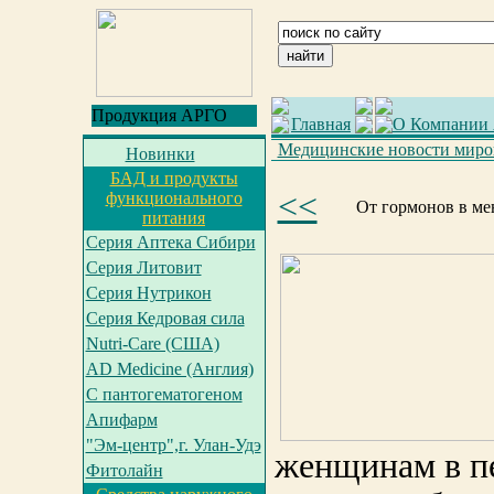
Продукция АРГО
Главная
О Компании
Медицинские новости миро
Новинки
БАД и продукты
<<
функционального
От гормонов в ме
питания
Серия Аптека Сибири
Серия Литовит
Серия Нутрикон
Серия Кедровая сила
Nutri-Care (США)
AD Medicine (Англия)
С пантогематогеном
Апифарм
"Эм-центр",г. Улан-Удэ
женщинам в п
Фитолайн