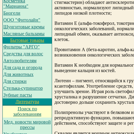
Косметика
стигмастерин) обладают антисклерот
"Марианна"
активностью, нормализуют липидный 
липидов низкой плотности;
Биогели
ООО "Фитолайн"
Витамин Е (альфа-токоферол, токотри
Шунгитовые кремы
онкологических заболеваний, нормал
Масляные бальзамы
липидный обмен, оказывает антиокси
клеток.
Бытовые товары
Фильтры "АРГО"
Провитамин А (бета-каротин, альфа-к
Средства для волос
возникновения онкологических забол
Автолюбителям
Витамин К необходим для нормальног
Для сада и огорода
выведение кальция из костей.
Для животных
Лютеин – пигмент, относящийся к гр
Для стирки
ксантофиллам. Употребление средств,
Cтелька-супинатор
улучшить зрение. Играя роль светофи
Зубные пасты
хрусталика и разрушение сетчатки. Ди
Литература
достоверно дольше сохранить хрустал
Поиск по
Полипренолы участвуют в белковом и
заболеваниям
репродуктивную функцию, повышают 
Мед. новости мировой
действием, способствуют защите и ре
прессы
Сквален является мощным антиоксида