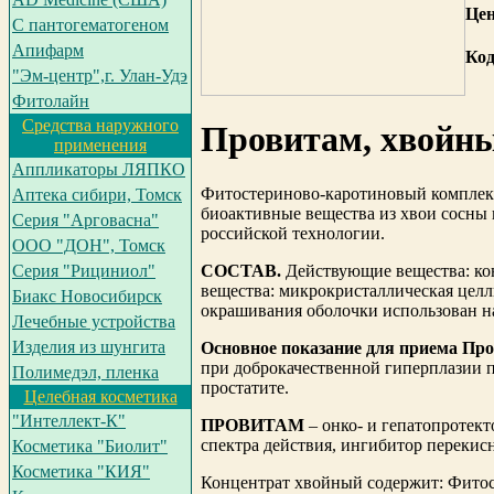
Це
С пантогематогеном
Апифарм
Код
"Эм-центр",г. Улан-Удэ
Фитолайн
Средства наружного
Провитам, хвойны
применения
Аппликаторы ЛЯПКО
Фитостериново-каротиновый комплекс
Аптека сибири, Томск
биоактивные вещества из хвои сосны 
Серия "Арговасна"
российской технологии.
ООО "ДОН", Томск
СОСТАВ.
Действующие вещества: ко
Серия "Рициниол"
вещества: микрокристаллическая целл
Биакс Новосибирск
окрашивания оболочки использован н
Лечебные устройства
Изделия из шунгита
Основное показание для приема Пр
при доброкачественной гиперплазии 
Полимедэл, пленка
простатите.
Целебная косметика
"Интеллект-К"
ПРОВИТАМ
– онко- и гепатопротект
спектра действия, ингибитор перекис
Косметика "Биолит"
Косметика "КИЯ"
Концентрат хвойный содержит: Фитос