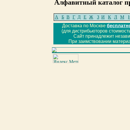
Алфавитный каталог п
А
Б
В
Г
Д
Е
Ж
З
И
К
Л
М
Доставка по Москве
бесплатн
(для дистрибьюторов стоимость
Сайт принадлежит незав
При заимствовании материа