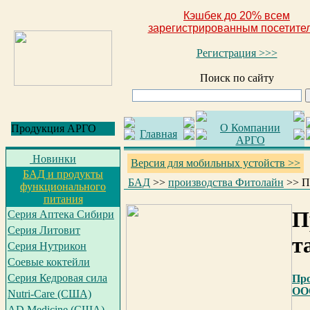
Кэшбек до 20% всем
зарегистрированным посетите
Регистрация >>>
Поиск по сайту
О Компании
Продукция АРГО
Главная
АРГО
Новинки
Версия для мобильных устойств >>
БАД и продукты
БАД
>>
производства Фитолайн
>>
Пр
функционального
питания
П
Серия Аптека Сибири
Серия Литовит
т
Серия Нутрикон
Соевые коктейли
Серия Кедровая сила
Про
ОО
Nutri-Care (США)
AD Medicine (США)