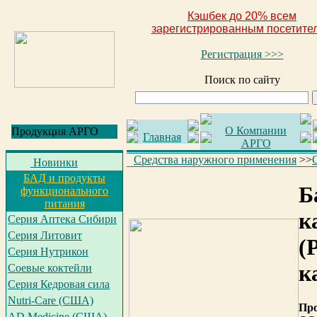
Кэшбек до 20% всем
зарегистрированным посетите
Регистрация >>>
Поиск по сайту
О Компании
Продукция АРГО
Главная
АРГО
Средства наружного применения
>>
Новинки
БАД и продукты
Б
функционального
питания
к
Серия Аптека Сибири
Серия Литовит
(
Серия Нутрикон
к
Соевые коктейли
Серия Кедровая сила
Nutri-Care (США)
Про
AD Medicine (США)