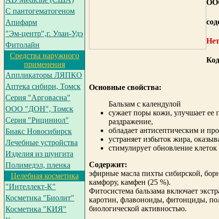
ОО
С пантогематогеном
сод
Апифарм
"Эм-центр",г. Улан-Удэ
Нет
Фитолайн
Средства наружного
Код
применения
Аппликаторы ЛЯПКО
Аптека сибири, Томск
Oсновные свойства:
Серия "Арговасна"
Бальзам с календулой
ООО "ДОН", Томск
cужает поры кожи, улучшает ее 
Серия "Рициниол"
раздражение,
обладает антисептическим и пр
Биакс Новосибирск
устраняет избыток жира, оказы
Лечебные устройства
стимулирует обновление клеток 
Изделия из шунгита
Cодержит:
Полимедэл, пленка
эфирные масла пихты сибирской, борнео
Целебная косметика
камфору, камфен (25 %).
"Интеллект-К"
Фитосистема бальзама включает экстр
Косметика "Биолит"
каротин, флавоноиды, фитонциды, по
биологической активностью.
Косметика "КИЯ"