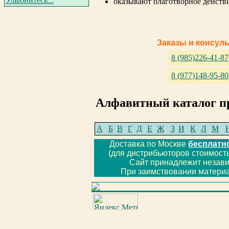
Улыбнитесь...
оказывают благотворное действ
Заказы и консул
8 (985)226-41-87
8 (977)148-95-80
Алфавитный каталог п
А
Б
В
Г
Д
Е
Ж
З
И
К
Л
М
Доставка по Москве
бесплатн
(для дистрибьюторов стоимость
Сайт принадлежит незав
При заимствовании материа