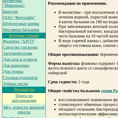
Косметика
Рекомендации по применению.
"Марианна"
Биогели
В косметике - при воспалениях 
лечения жирной, пористой кожи,
ООО "Фитолайн"
4 капли бальзама на 100 мл воды
Шунгитовые кремы
При заболеваниях женской полов
Масляные бальзамы
бактериальный вагинит, кандтдо
Бытовые товары
часть бальзама на 10 частей кип
В виде горячей ванны с добавле
Фильтры "АРГО"
общего состояния кожи, снятия 
Средства для волос
Автолюбителям
Общие противопоказания:
беременно
Для сада и огорода
Форма выпуска:
флаконы содержит 1
Для животных
желто-зеленого цвета со специфическ
Для стирки
сибирской
Cтелька-супинатор
Срок годности:
2 года
Зубные пасты
Литература
Oбщие свойства бальзамов
серии Ра
Поиск по
восстанавливают нормальное фу
заболеваниям
стимулируют обменные процесс
Мед. новости мировой
обладают сильными бактерицид
прессы
антиаллергическими эффектами