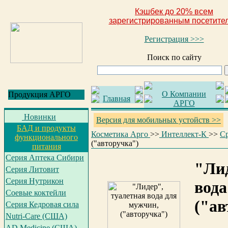
Кэшбек до 20% всем
зарегистрированным посетите
Регистрация >>>
Поиск по сайту
О Компании
Продукция АРГО
Главная
АРГО
Новинки
Версия для мобильных устойств >>
БАД и продукты
Косметика Арго
>>
Интеллект-К
>>
Ср
функционального
("авторучка")
питания
Серия Аптека Сибири
"Лид
Серия Литовит
Серия Нутрикон
вода
Соевые коктейли
("ав
Серия Кедровая сила
Nutri-Care (США)
AD Medicine (США)