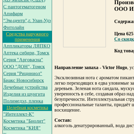
Произв
С пантогематогеном
ООО И
Апифарм
"Эм-центр",г. Улан-Удэ
Содержан
Фитолайн
Цена 625
Средства наружного
Cо скид
применения
Аппликаторы ЛЯПКО
Код това
Аптека сибири, Томск
Серия "Арговасна"
ООО "ДОН", Томск
Направление запаха - Victor Hugo
, у
Серия "Рициниол"
Эксклюзивная нота с ароматом пикант
Биакс Новосибирск
легко переходящих в едва уловимые за
Лечебные устройства
деревьев. Зеленая нота сандала, муск
уверенность в себе, создавая образ н
Изделия из шунгита
безупречности. Интеллектуальная стр
Полимедэл, пленка
профессиональные таланты, придаёт ш
Целебная косметика
восхищение.
"Интеллект-К"
Состав:
Косметика "Биолит"
алкоголь денатурированный, вода ди
Косметика "КИЯ"