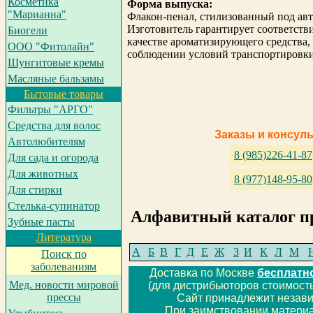
Косметика
Форма выпуска:
"Марианна"
Флакон-пенал, стилизованный под авт
Изготовитель гарантирует соответств
Биогели
качестве ароматизирующего средства,
ООО "Фитолайн"
соблюдении условий транспортировки
Шунгитовые кремы
Масляные бальзамы
Бытовые товары
Фильтры "АРГО"
Средства для волос
Заказы и консул
Автолюбителям
8 (985)226-41-87
Для сада и огорода
Для животных
8 (977)148-95-80
Для стирки
Cтелька-супинатор
Алфавитный каталог п
Зубные пасты
Литература
А
Б
В
Г
Д
Е
Ж
З
И
К
Л
М
Поиск по
заболеваниям
Доставка по Москве
бесплатн
Мед. новости мировой
(для дистрибьюторов стоимость
прессы
Сайт принадлежит незав
При заимствовании материа