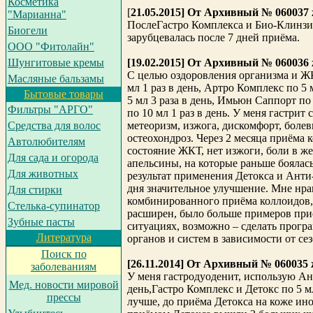
Косметика
[
21.05.2015] От Архивный № 060037 ж
"Марианна"
ПослеГастро Комплекса и Био-Клинзи
Биогели
зарубцевалась после 7 дней приёма.
ООО "Фитолайн"
[19.02.2015] От Архивный № 060036 
Шунгитовые кремы
С целью оздоровления организма и Ж
Масляные бальзамы
мл 1 раз в день, Артро Комплекс по 5 
Бытовые товары
5 мл 3 раза в день, Имьюн Саппорт по 
Фильтры "АРГО"
по 10 мл 1 раз в день. У меня гастри
метеоризм, изжога, дискомфорт, боле
Средства для волос
остеохондроз. Через 2 месяца приёма
Автолюбителям
состояние ЖКТ, нет изжоги, боли в же
Для сада и огорода
апельсины, на которые раньше боялас
Для животных
результат применения Детокса и Анти-
дня значительное улучшение. Мне нра
Для стирки
комбинированного приёма коллоидов, 
Cтелька-супинатор
расширен, было больше примеров при
Зубные пасты
ситуациях, возможно – сделать програ
Литература
органов и систем в зависимости от сез
Поиск по
[26.11.2014] От Архивный № 060035 ж
заболеваниям
У меня гастродуоденит, использую Ант
Мед. новости мировой
день,Гастро Комплекс и Детокс по 5 мл
прессы
лучше, до приёма Детокса на коже ин