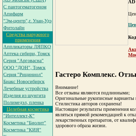
AD 
С пантогематогеном
Це
Апифарм
"Эм-центр",г. Улан-Удэ
Цен
Фитолайн
Средства наружного
Код
применения
Аппликаторы ЛЯПКО
Акц
Аптека сибири, Томск
Мо
Серия "Арговасна"
ООО "ДОН", Томск
Гастеро Комплекс. Отз
Серия "Рициниол"
Биакс Новосибирск
Внимание!
Лечебные устройства
Все отзывы являются подлинными;
Изделия из шунгита
Оригинальные рукописные варианты н
Полимедэл, пленка
Стилистика авторов сохранена!
Настоящие результаты применения ко
Целебная косметика
являться прямой рекомендацией к отк
"Интеллект-К"
лекарственных препаратов, от квали
Косметика "Биолит"
здорового образа жизни.
Косметика "КИЯ"