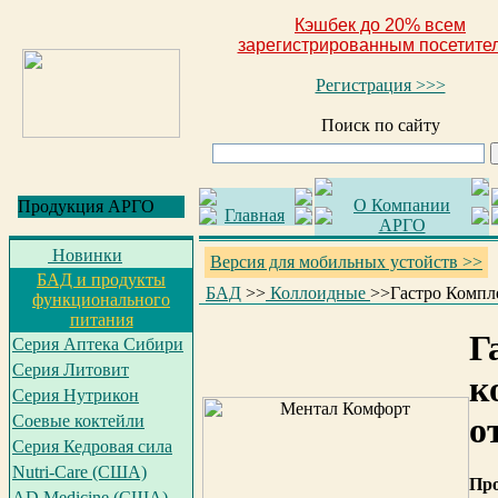
Кэшбек до 20% всем
зарегистрированным посетите
Регистрация >>>
Поиск по сайту
О Компании
Продукция АРГО
Главная
АРГО
Новинки
Версия для мобильных устойств >>
БАД и продукты
БАД
>>
Коллоидные
>>
Гастро Компл
функционального
питания
Г
Серия Аптека Сибири
Серия Литовит
к
Серия Нутрикон
о
Соевые коктейли
Серия Кедровая сила
Nutri-Care (США)
Пр
AD Medicine (США)