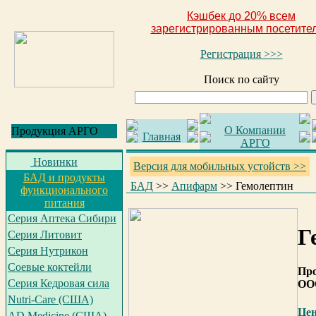
Кэшбек до 20% всем
зарегистрированным посетите
Регистрация >>>
Поиск по сайту
О Компании
Продукция АРГО
Главная
АРГО
Новинки
Версия для мобильных устойств >>
БАД и продукты
БАД
>>
Апифарм
>>
Гемолептин
функционального
питания
Серия Аптека Сибири
Г
Серия Литовит
Серия Нутрикон
Соевые коктейли
Про
Серия Кедровая сила
ОО
Nutri-Care (США)
Це
AD Medicine (США)