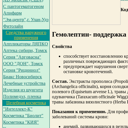
С пантогематогеном
Код
Апифарм
"Эм-центр",г. Улан-Удэ
Фитолайн
Средства наружного
Гемолептин- поддержка
применения
Аппликаторы ЛЯПКО
Свойства
Аптека сибири, Томск
способствует восстановлению к
Серия "Арговасна"
различных повреждающих факто
ООО "ДОН", Томск
предупреждает нарушения сверт
Серия "Рициниол"
остановке кровотечений.
Биакс Новосибирск
Состав.
Экстракты прополиса (Propoli
Лечебные устройства
(Archangelica officinalis), корня солодк
Изделия из шунгита
полевого (Equisetum arvense L), травы
Полимедэл, пленка
одуванчика (Taraxacum officinale Wigg),
травы лабазника вязолистного (Herba Fi
Целебная косметика
"Интеллект-К"
Показания к применению.
Для профи
Косметика "Биолит"
заболеваний системы крови:
Косметика "КИЯ"
анемий, развивающихся в резуль