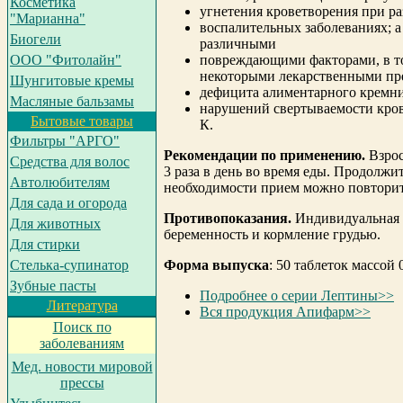
Косметика
угнетения кроветворения при 
"Марианна"
воспалительных заболеваниях; 
Биогели
различными
повреждающими факторами, в т
ООО "Фитолайн"
некоторыми лекарственными пр
Шунгитовые кремы
дефицита алиментарного кремни
Масляные бальзамы
нарушений свертываемости кро
Бытовые товары
К.
Фильтры "АРГО"
Рекомендации по применению.
Взрос
Средства для волос
3 раза в день во время еды. Продолжи
Автолюбителям
необходимости прием можно повторит
Для сада и огорода
Противопоказания.
Индивидуальная 
Для животных
беременность и кормление грудью.
Для стирки
Форма выпуска
: 50 таблеток массой 
Cтелька-супинатор
Зубные пасты
Подробнее о серии Лептины>>
Литература
Вся продукция Апифарм>>
Поиск по
заболеваниям
Мед. новости мировой
прессы