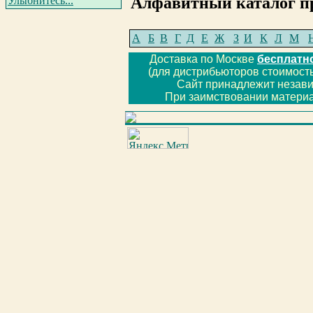
Алфавитный каталог п
Улыбнитесь...
А
Б
В
Г
Д
Е
Ж
З
И
К
Л
М
Доставка по Москве
бесплатн
(для дистрибьюторов стоимость
Сайт принадлежит незав
При заимствовании материа