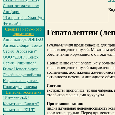
С пантогематогеном
Код
Апифарм
"Эм-центр",г. Улан-Удэ
Фитолайн
Средства наружного
Гепатолептин (ле
применения
Аппликаторы ЛЯПКО
Гепатолептин
предназначена для при
Аптека сибири, Томск
желчевыводящих путей. Механизм дей
Серия "Арговасна"
обеспечении нормального оттока желч
ООО "ДОН", Томск
Применение
гепатолептина
у больны
Серия "Рициниол"
желчевыводящих путей направлено на
Биакс Новосибирск
воспаления, достижения желчегонног
Лечебные устройства
активности печени и липидного обме
Изделия из шунгита
Состав:
Полимедэл, пленка
экстракты прополиса, травы чабреца, 
Целебная косметика
столбиков с рыльцами кукурузы
"Интеллект-К"
Противопоказания:
Косметика "Биолит"
индивидуальная непереносимость ком
Косметика "КИЯ"
кормление грудью. Перед применением