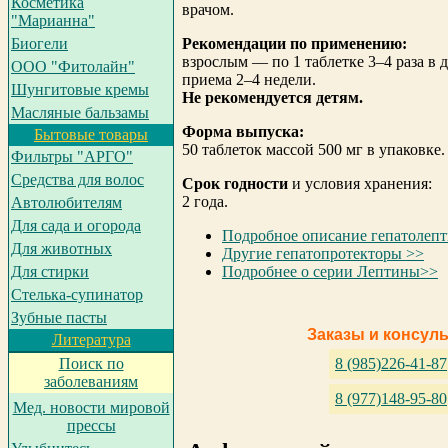
Косметика
врачом.
"Марианна"
Рекомендации по применению:
Биогели
взрослым — по 1 таблетке 3–4 раза в 
ООО "Фитолайн"
приема 2–4 недели.
Шунгитовые кремы
Не рекомендуется детям.
Масляные бальзамы
Форма выпуска:
Бытовые товары
50 таблеток массой 500 мг в упаковке.
Фильтры "АРГО"
Средства для волос
Срок годности
и условия хранения:
2 года.
Автолюбителям
Для сада и огорода
Подробное описание гепатолеп
Для животных
Другие гепатопротекторы >>
Подробнее о серии Лептины>>
Для стирки
Cтелька-супинатор
Зубные пасты
Заказы и консул
Литература
Поиск по
8 (985)226-41-87
заболеваниям
8 (977)148-95-80
Мед. новости мировой
прессы