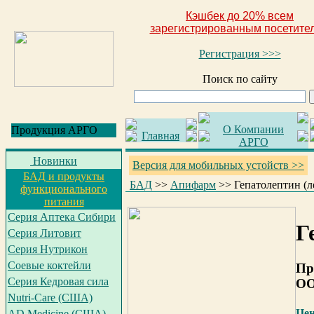
Кэшбек до 20% всем
зарегистрированным посетите
Регистрация >>>
Поиск по сайту
О Компании
Продукция АРГО
Главная
АРГО
Новинки
Версия для мобильных устойств >>
БАД и продукты
БАД
>>
Апифарм
>>
Гепатолептин (л
функционального
питания
Серия Аптека Сибири
Г
Серия Литовит
Серия Нутрикон
Соевые коктейли
Пр
Серия Кедровая сила
ОО
Nutri-Care (США)
Це
AD Medicine (США)