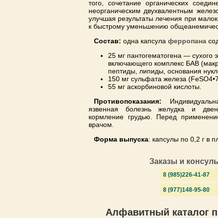
того, сочетание органических соедин
неорганическим двухвалентным железо
улучшая результаты лечения при малок
к быстрому уменьшению общеанемичес
Состав:
одна капсула
ферропана
сод
25 мг пантогематогена — сухого э
включающего комплекс БАВ (макр
пептиды, липиды, основания нукл
150 мг сульфата железа (FeSO4•
55 мг аскорбиновой кислоты.
Противопоказания:
Индивидуальна
язвенная болезнь желудка и двен
кормление грудью. Перед применение
врачом.
Форма выпуска
: капсулы по 0,2 г в 
Заказы и консул
8 (985)226-41-87
8 (977)148-95-80
Алфавитный каталог п