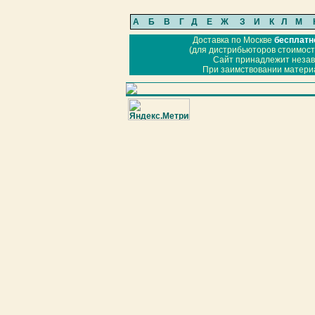
А
Б
В
Г
Д
Е
Ж
З
И
К
Л
М
Доставка по Москве
бесплатн
(для дистрибьюторов стоимость
Сайт принадлежит неза
При заимствовании материа