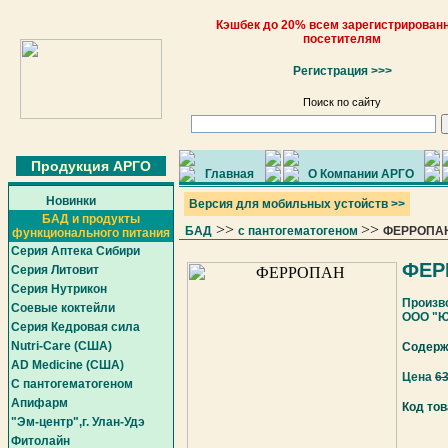
Кэшбек до 20% всем зарегистрирован
посетителям
Регистрация >>>
Поиск по сайту
Продукция АРГО
Главная
О Компании АРГО
Новинки
Версия для мобильных устойств >>
БАД и продукты
>>
>>
БАД
с пантогематогеном
ФЕРРОПА
функционального питания
Серия Аптека Сибири
ФЕР
Серия Литовит
Серия Нутрикон
Произв
Соевые коктейли
ООО "ЮГ
Серия Кедровая сила
Nutri-Care (США)
Содержи
AD Medicine (США)
Цена
6
С пантогематогеном
Апифарм
Код тов
"Эм-центр",г. Улан-Удэ
Фитолайн