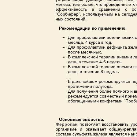
железа, тем более, что проведенные к
эффективность в сравнении с ос
"Сорбифер", используемым на сегодн
ных состояний.
Рекомендации по применению.
Для профилактики астенических с
месяца, 4 курса в год.
Для профилактики дефицита желез
после месячных.
В комплексной терапии анемии ле
день в течение 4-6 недель.
В комплексной терапии анемии ср
день, в течение 8 недель.
В дальнейшем рекомендуются по
протяжении полугода.
Для получения более полного и 
рекомендуется совместный прием
обогащенными конфетами "Проби
Основные cвойства.
Ферропан
позволяет восстановить ур
организме и оказывает общеукрепля
составе сульфата железа является наи