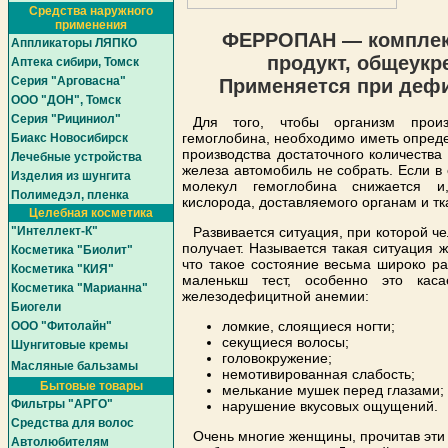
Средства наружного
применения
ФЕРРОПАН — комплек
Аппликаторы ЛЯПКО
продукт, общеукр
Аптека сибири, Томск
Серия "Арговасна"
Применяется при дефи
ООО "ДОН", Томск
Серия "Рициниол"
Для того, чтобы организм произ
гемоглобина, необходимо иметь опреде
Биакс Новосибирск
производства достаточного количества
Лечебные устройства
железа автомобиль не собрать. Если в
Изделия из шунгита
молекул гемоглобина снижается и,
Полимедэл, пленка
кислорода, доставляемого органам и тк
Целебная косметика
"Интеллект-К"
Развивается ситуация, при которой ч
получает. Называется такая ситуация 
Косметика "Биолит"
что такое состояние весьма широко р
Косметика "КИЯ"
маленькш тест, особенно это каса
Косметика "Марианна"
железодефицитной анемии:
Биогели
ломкие, слоящиеся ногти;
ООО "Фитолайн"
секущиеся волосы;
Шунгитовые кремы
головокружение;
Масляные бальзамы
немотивированная слабость;
Бытовые товары
мелькание мушек перед глазами;
Фильтры "АРГО"
нарушение вкусовых ощущений.
Средства для волос
Очень многие женщины, прочитав эти с
Автолюбителям