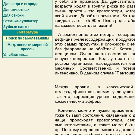
у себя эти признаки. Да, действител
Для сада и огорода
возраста ходят в группу риска по ра
Для животных
очень проста - это кровопотери, ко
Для стирки
всей жизни. Давайте посчитаем: За го
тридцать лет - 75-90 л. Плюс роды, аб
Cтелька-супинатор
на каждые десять лет жизни!
Зубные пасты
Литература
А восполнение этих потерь - соверш
Поиск по заболеваниям
дефицит железосодержащих продуктов
этих самых продуктах, и сложности с ег
Мед. новости мировой
без ферропана не обойтись!". Кстати
прессы
женщинам. Очень часто состояние ж
Улыбнитесь...
девушек-подростков. Ведь у них на с
ростом организма, накладываются ещ
месячных. Соответственно, и поте
интенсивно. В данном случае "Пантошки
Между прочим, в классической
железодефицитная анемия у девушек-п
Так что, коррекция уровня содержан
косметический эффект.
Конечно, можно и нужно применять
тоже бывают состояния, связанные с 
чаще происходят кровопотери, св
вмешательствами, а также могут бытн
пр. Поэтому ферропан может и должен 
устраняющих дефицит железа, тем 