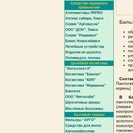
Средства наружного
применения
Аппликаторы ЛЯПКО
Аптека сибири, Томск
Баль
Серия "Арговасна"
ООО "ДОН", Томск
об
Серия "Рициниол"
ре
Биакс Новосибирск
«х
ок
Лечебные устройства
по
Изделия из шунгита
ул
Полимедэл, пленка
сп
Целебная косметика
пр
"Интеллект-К"
ал
Косметика "Биолит"
Соста
Косметика "КИЯ"
Пантоге
Косметика "Марианна"
корень)
Биогели
ООО "Фитолайн"
В ба
пантоге
Шунгитовые кремы
(левзе
Масляные бальзамы
ноотро
Бытовые товары
снижать
Фильтры "АРГО"
золотог
психот
Средства для волос
токсиче
Автолюбителям