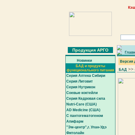
Кэш
Продукция АРГО
Глав
Новинки
Версия 
БАД и продукты
>>
БАД
функционального питания
Серия Аптека Сибири
Серия Литовит
Серия Нутрикон
Соевые коктейли
Серия Кедровая сила
Nutri-Care (США)
AD Medicine (США)
С пантогематогеном
Апифарм
"Эм-центр",г. Улан-Удэ
Фитолайн