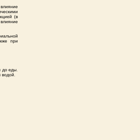
 влияние
ическими
кцией (в
влияние
иальной
акже при
 до еды.
 водой.