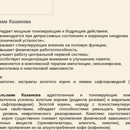
зам Казанова
ладает мощным тонизирующим и бодрящим действием;
комендуется при депрессивных состояниях и коррекции синдрома
ронической усталости»;
азывает стимулирующее влияние на половую функцию;
вышает физическую работоспособность;
учшает работу центральной нервной системы;
особствует концентрации внимания и улучшению памяти;
именяется в комплексной терапии импотенции, сексоневрозов,
коголизма и никотиновой зависимости.
в:
матоген; экстракты золотого корня и левзеи сафлоровидной 
льзаме Казанова
адаптогенные и тонизирующие комп
матогена усилены золотым корнем (родиола розовая) и маральи
я сафлоровидная). Золотой корень, наряду с психостимулир
пным свойствами, обладает способностями уменьшать тревож
 уровень невротического реагирования. Комплекс пантогема
о корня существенно снижает проявления физической зависимост
ропных веществ (транквилизаторы, алкоголь, никотин), ум
ские проявления из-за злоупотребления кофе (кофеином).