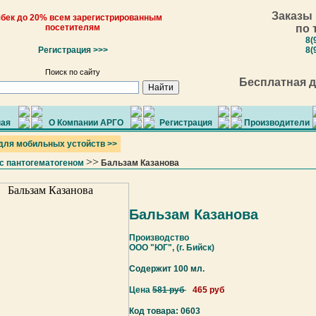
Заказы 
бек до 20% всем зарегистрированным
посетителям
по 
8(
Регистрация >>>
8(
Поиск по сайту
Бесплатная д
ная
О Компании АРГО
Регистрация
Производители
для мобильных устойств >>
>>
с пантогематогеном
Бальзам Казанова
Бальзам Казанова
Производство
ООО "ЮГ", (г. Бийск)
Содержит 100 мл.
Цена
581 руб
465 руб
Код товара: 0603