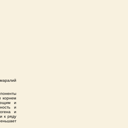
(маралий
оненты
м корнем
ующим и
ность и
тогена и
и к ряду
еньшает