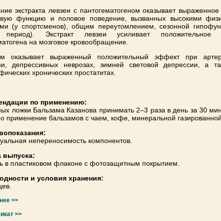
ние экстракта левзеи с пантогематогеном оказывает выраженное
вую функцию и половое поведение, вызванных высокими физ
ами (у спортсменов), общим переутомлением, сезонной гипофун
 период). Экстракт левзеи усиливает положительное 
матогена на мозговое кровообращение.
ам оказывает выраженный положительный эффект при артер
ии, депрессивных неврозах, зимней световой депрессии, а т
фических хронических простатитах.
ендации по применению:
ных ложки Бальзама Казанова принимать 2–3 раза в день за 30 мин
о применение бальзамов с чаем, кофе, минеральной газированной
вопоказания:
уальная непереносимость компонентов.
 выпуска:
ь в пластиковом флаконе с фотозащитным покрытием.
годности и условия хранения:
цев.
нее >>
икат >>