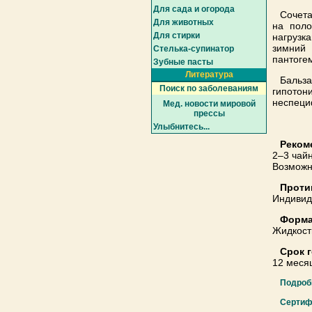
Для сада и огорода
Сочета
Для животных
на поло
Для стирки
нагрузк
зимний
Cтелька-супинатор
пантоге
Зубные пасты
Литература
Бальз
Поиск по заболеваниям
гипотон
неспеци
Мед. новости мировой
прессы
Улыбнитесь...
Реком
2–3 чай
Возможн
Проти
Индивид
Форма
Жидкост
Срок 
12 меся
Подроб
Сертиф